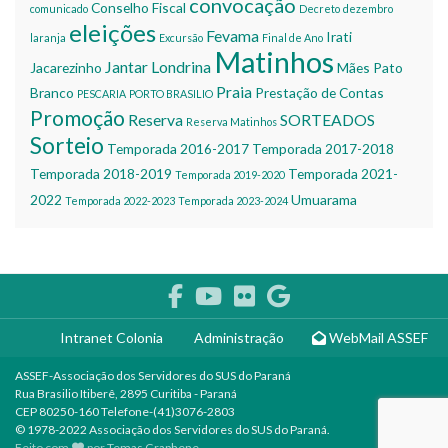
convocação
Conselho Fiscal
comunicado
Decreto
dezembro
eleições
Fevama
Irati
laranja
Excursão
Final de Ano
Matinhos
Jantar
Londrina
Jacarezinho
Mães
Pato
Praia
Branco
Prestação de Contas
PESCARIA
PORTO BRASILIO
Promoção
Reserva
SORTEADOS
Reserva Matinhos
Sorteio
Temporada 2016-2017
Temporada 2017-2018
Temporada 2018-2019
Temporada 2021-
Temporada 2019-2020
2022
Umuarama
Temporada 2022-2023
Temporada 2023-2024
Intranet Colonia
Administração
WebMail ASSEF
ASSEF-Associação dos Servidores do SUS do Paraná
Rua Brasilio Itiberê, 2895 Curitiba - Paraná
CEP 80250-160 Telefone-(41)3076-2803
© 1978-2022 Associação dos Servidores do SUS do Paraná.
Feito com
por
Temas Graphene
.