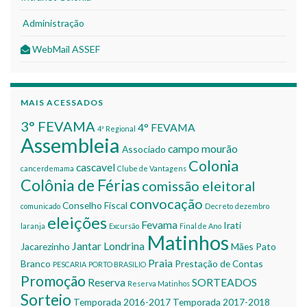
Administração
WebMail ASSEF
MAIS ACESSADOS
3° FEVAMA
4° FEVAMA
4ª Regional
Assembleia
campo mourão
Associado
Colonia
cascavel
cancerdemama
Clube de Vantagens
Colônia de Férias
comissão eleitoral
convocação
Conselho Fiscal
comunicado
Decreto
dezembro
eleições
Fevama
Irati
laranja
Excursão
Final de Ano
Matinhos
Jantar
Londrina
Jacarezinho
Mães
Pato
Praia
Branco
Prestação de Contas
PESCARIA
PORTO BRASILIO
Promoção
Reserva
SORTEADOS
Reserva Matinhos
Sorteio
Temporada 2016-2017
Temporada 2017-2018