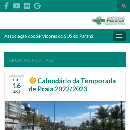
Alte
Search for:
Associação dos Servidores do SUS do Paraná
Alter
ARQUIVO POR TAG:
TEMPORADA 2022-2023
Calendário da Temporada
OUT
16
de Praia 2022/2023
2022