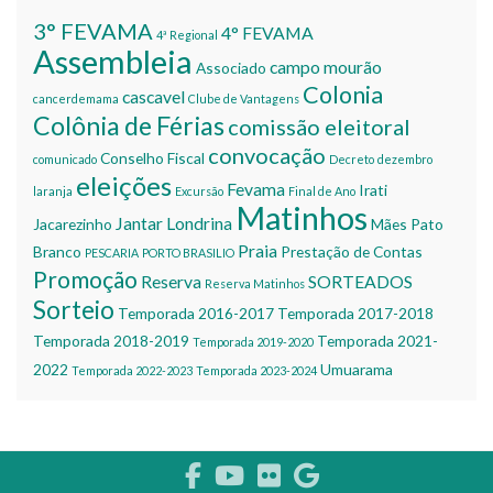
3° FEVAMA
4° FEVAMA
4ª Regional
Assembleia
campo mourão
Associado
Colonia
cascavel
cancerdemama
Clube de Vantagens
Colônia de Férias
comissão eleitoral
convocação
Conselho Fiscal
comunicado
Decreto
dezembro
eleições
Fevama
Irati
laranja
Excursão
Final de Ano
Matinhos
Jantar
Londrina
Jacarezinho
Mães
Pato
Praia
Branco
Prestação de Contas
PESCARIA
PORTO BRASILIO
Promoção
Reserva
SORTEADOS
Reserva Matinhos
Sorteio
Temporada 2016-2017
Temporada 2017-2018
Temporada 2018-2019
Temporada 2021-
Temporada 2019-2020
2022
Umuarama
Temporada 2022-2023
Temporada 2023-2024