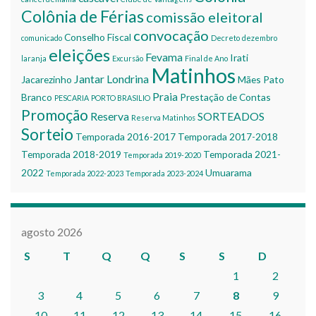
Colônia de Férias
comissão eleitoral
convocação
Conselho Fiscal
comunicado
Decreto
dezembro
eleições
Fevama
Irati
laranja
Excursão
Final de Ano
Matinhos
Jantar
Londrina
Jacarezinho
Mães
Pato
Praia
Branco
Prestação de Contas
PESCARIA
PORTO BRASILIO
Promoção
Reserva
SORTEADOS
Reserva Matinhos
Sorteio
Temporada 2016-2017
Temporada 2017-2018
Temporada 2018-2019
Temporada 2021-
Temporada 2019-2020
2022
Umuarama
Temporada 2022-2023
Temporada 2023-2024
agosto 2026
S
T
Q
Q
S
S
D
1
2
3
4
5
6
7
8
9
10
11
12
13
14
15
16