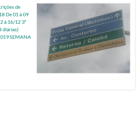
ições de
8 De 01 à 09
à 16/12 3ª
diárias)
1/2019 SEMANA