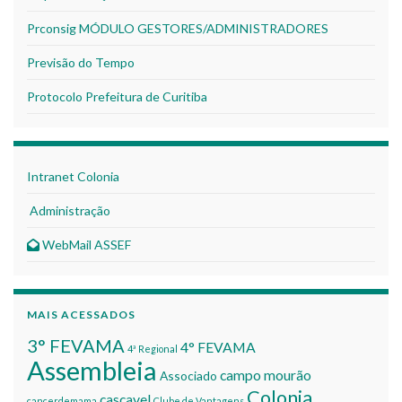
Prconsig MÓDULO GESTORES/ADMINISTRADORES
Previsão do Tempo
Protocolo Prefeitura de Curitiba
Intranet Colonia
Administração
WebMail ASSEF
MAIS ACESSADOS
3° FEVAMA
4° FEVAMA
4ª Regional
Assembleia
campo mourão
Associado
Colonia
cascavel
cancerdemama
Clube de Vantagens