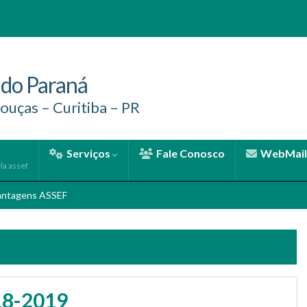
 do Paraná
ouças – Curitiba – PR
Serviços
Fale Conosco
WebMail
la assef
antagens ASSEF
18-2019