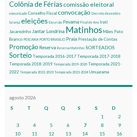
Colônia de Férias
comissão eleitoral
convocação
Conselho Fiscal
comunicado
Decreto
dezembro
eleições
Fevama
Irati
laranja
Excursão
Final de Ano
Matinhos
Jantar
Londrina
Jacarezinho
Mães
Pato
Praia
Branco
Prestação de Contas
PESCARIA
PORTO BRASILIO
Promoção
Reserva
SORTEADOS
Reserva Matinhos
Sorteio
Temporada 2016-2017
Temporada 2017-2018
Temporada 2018-2019
Temporada 2021-
Temporada 2019-2020
2022
Umuarama
Temporada 2022-2023
Temporada 2023-2024
agosto 2026
S
T
Q
Q
S
S
D
1
2
3
4
5
6
7
8
9
10
11
12
13
14
15
16