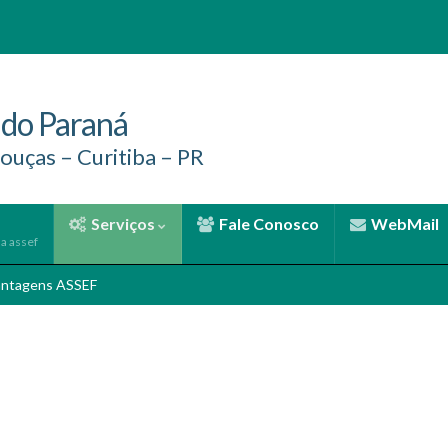
 do Paraná
ouças – Curitiba – PR
Serviços
Fale Conosco
WebMail
la assef
antagens ASSEF