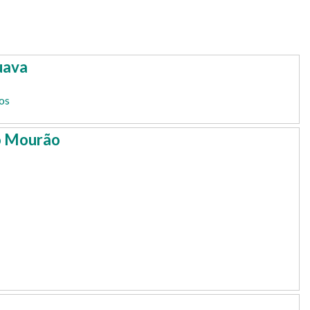
uava
os
o Mourão