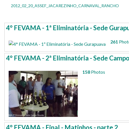
2012_02_20_ASSEF_JACAREZINHO_CARNAVAL_RANCHO
4° FEVAMA - 1ª Eliminatória - Sede Gurap
261
Phot
4° FEVAMA - 2ª Eliminatória - Sede Camp
158
Photos
4° FEVAMA - Final - Matinhos - parte 2