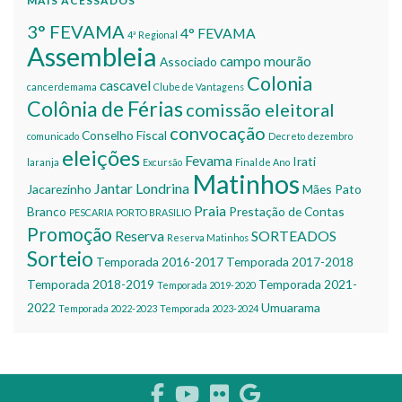
MAIS ACESSADOS
3° FEVAMA
4° FEVAMA
4ª Regional
Assembleia
campo mourão
Associado
Colonia
cascavel
cancerdemama
Clube de Vantagens
Colônia de Férias
comissão eleitoral
convocação
Conselho Fiscal
comunicado
Decreto
dezembro
eleições
Fevama
Irati
laranja
Excursão
Final de Ano
Matinhos
Jantar
Londrina
Jacarezinho
Mães
Pato
Praia
Branco
Prestação de Contas
PESCARIA
PORTO BRASILIO
Promoção
Reserva
SORTEADOS
Reserva Matinhos
Sorteio
Temporada 2016-2017
Temporada 2017-2018
Temporada 2018-2019
Temporada 2021-
Temporada 2019-2020
2022
Umuarama
Temporada 2022-2023
Temporada 2023-2024