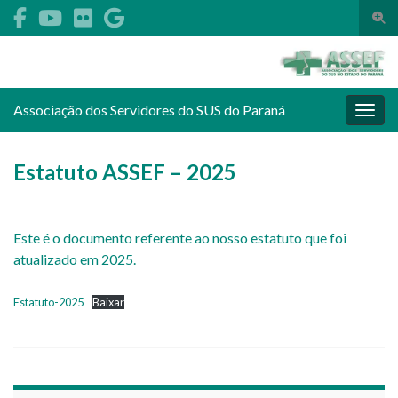
Alte
Search for:
Associação dos Servidores do SUS do Paraná
Alter
Estatuto ASSEF – 2025
Este é o documento referente ao nosso estatuto que foi
atualizado em 2025.
Estatuto-2025
Baixar