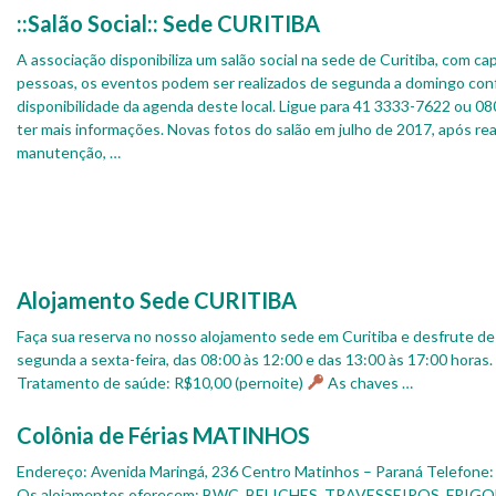
::Salão Social:: Sede CURITIBA
A associação disponibiliza um salão social na sede de Curitiba, com c
pessoas, os eventos podem ser realizados de segunda a domingo con
disponibilidade da agenda deste local. Ligue para 41 3333-7622 ou 0
ter mais informações. Novas fotos do salão em julho de 2017, após reali
manutenção, …
Alojamento Sede CURITIBA
Faça sua reserva no nosso alojamento sede em Curitiba e desfrute d
segunda a sexta-feira, das 08:00 às 12:00 e das 13:00 às 17:00 horas.
Tratamento de saúde: R$10,00 (pernoite)
As chaves …
Colônia de Férias MATINHOS
Endereço: Avenida Maringá, 236 Centro Matinhos – Paraná Telefon
Os alojamentos oferecem: BWC, BELICHES, TRAVESSEIROS, FR