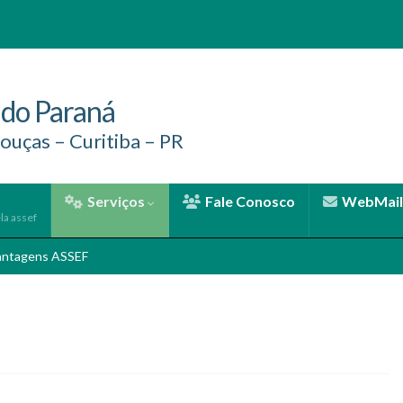
 do Paraná
ouças – Curitiba – PR
Serviços
Fale Conosco
WebMail
la assef
antagens ASSEF