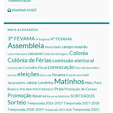
Administração
WebMail ASSEF
MAIS ACESSADOS
3° FEVAMA
4° FEVAMA
4ª Regional
Assembleia
campo mourão
Associado
Colonia
cascavel
cancerdemama
Clube de Vantagens
Colônia de Férias
comissão eleitoral
convocação
Conselho Fiscal
comunicado
Decreto
dezembro
eleições
Fevama
Irati
laranja
Excursão
Final de Ano
Matinhos
Jantar
Londrina
Jacarezinho
Mães
Pato
Praia
Branco
Prestação de Contas
PESCARIA
PORTO BRASILIO
Promoção
Reserva
SORTEADOS
Reserva Matinhos
Sorteio
Temporada 2016-2017
Temporada 2017-2018
Temporada 2018-2019
Temporada 2021-
Temporada 2019-2020