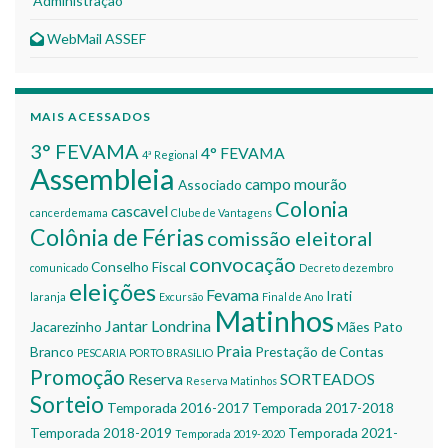
Administração
WebMail ASSEF
MAIS ACESSADOS
3° FEVAMA
4° FEVAMA
4ª Regional
Assembleia
campo mourão
Associado
Colonia
cascavel
cancerdemama
Clube de Vantagens
Colônia de Férias
comissão eleitoral
convocação
Conselho Fiscal
comunicado
Decreto
dezembro
eleições
Fevama
Irati
laranja
Excursão
Final de Ano
Matinhos
Jantar
Londrina
Jacarezinho
Mães
Pato
Praia
Branco
Prestação de Contas
PESCARIA
PORTO BRASILIO
Promoção
Reserva
SORTEADOS
Reserva Matinhos
Sorteio
Temporada 2016-2017
Temporada 2017-2018
Temporada 2018-2019
Temporada 2021-
Temporada 2019-2020