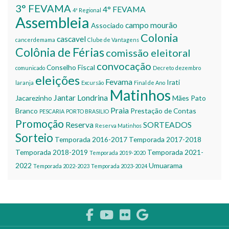
3° FEVAMA
4° FEVAMA
4ª Regional
Assembleia
campo mourão
Associado
Colonia
cascavel
cancerdemama
Clube de Vantagens
Colônia de Férias
comissão eleitoral
convocação
Conselho Fiscal
comunicado
Decreto
dezembro
eleições
Fevama
Irati
laranja
Excursão
Final de Ano
Matinhos
Jantar
Londrina
Jacarezinho
Mães
Pato
Praia
Branco
Prestação de Contas
PESCARIA
PORTO BRASILIO
Promoção
Reserva
SORTEADOS
Reserva Matinhos
Sorteio
Temporada 2016-2017
Temporada 2017-2018
Temporada 2018-2019
Temporada 2021-
Temporada 2019-2020
2022
Umuarama
Temporada 2022-2023
Temporada 2023-2024