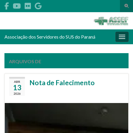
Alte
Search for:
Associação dos Servidores do SUS do Paraná
Alter
ARQUIVOS DE
ABRIL 2026
Nota de Falecimento
ABR
13
2026