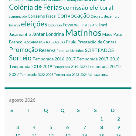
Colônia de Férias
comissão eleitoral
convocação
Conselho Fiscal
comunicado
Decreto
dezembro
eleições
Fevama
Irati
laranja
Excursão
Final de Ano
Matinhos
Jantar
Londrina
Jacarezinho
Mães
Pato
Praia
Branco
Prestação de Contas
PESCARIA
PORTO BRASILIO
Promoção
Reserva
SORTEADOS
Reserva Matinhos
Sorteio
Temporada 2016-2017
Temporada 2017-2018
Temporada 2018-2019
Temporada 2021-
Temporada 2019-2020
2022
Umuarama
Temporada 2022-2023
Temporada 2023-2024
agosto 2026
S
T
Q
Q
S
S
D
1
2
3
4
5
6
7
8
9
10
11
12
13
14
15
16