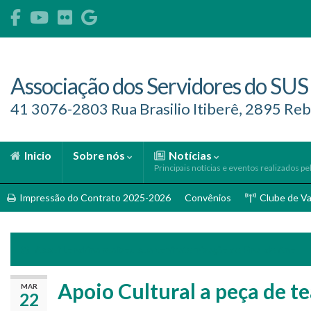
Associação dos Servidores do SUS
41 3076-2803 Rua Brasilio Itiberê, 2895 Reb
Inicio
Sobre nós
Notícias
Principais notícias e eventos realizados pe
Impressão do Contrato 2025-2026
Convênios
Clube de V
Assef Londrina realizou sua confraternização de Final de Ano
Apoio Cultural a peça de te
MAR
22