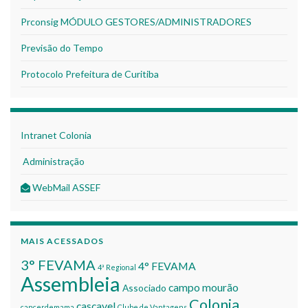
Prconsig MÓDULO GESTORES/ADMINISTRADORES
Previsão do Tempo
Protocolo Prefeitura de Curitiba
Intranet Colonia
Administração
WebMail ASSEF
MAIS ACESSADOS
3° FEVAMA
4° FEVAMA
4ª Regional
Assembleia
campo mourão
Associado
Colonia
cascavel
cancerdemama
Clube de Vantagens