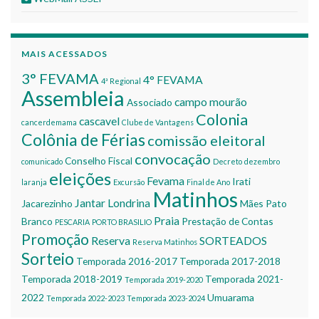
MAIS ACESSADOS
3° FEVAMA
4° FEVAMA
4ª Regional
Assembleia
campo mourão
Associado
Colonia
cascavel
cancerdemama
Clube de Vantagens
Colônia de Férias
comissão eleitoral
convocação
Conselho Fiscal
comunicado
Decreto
dezembro
eleições
Fevama
Irati
laranja
Excursão
Final de Ano
Matinhos
Jantar
Londrina
Jacarezinho
Mães
Pato
Praia
Branco
Prestação de Contas
PESCARIA
PORTO BRASILIO
Promoção
Reserva
SORTEADOS
Reserva Matinhos
Sorteio
Temporada 2016-2017
Temporada 2017-2018
Temporada 2018-2019
Temporada 2021-
Temporada 2019-2020
2022
Umuarama
Temporada 2022-2023
Temporada 2023-2024