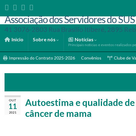
Associação dos Servidores do SUS
41 3076-2803 Rua Brasilio Itiberê, 2895 Reb
Inicio
Sobre nós
Notícias
Principais notícias e eventos realizados pe
Impressão do Contrato 2025-2026
Convênios
Clube de V
Notas Importantes sobre a Temporada 2021-2022
Autoestima e qualidade de
OUT
11
câncer de mama
2021