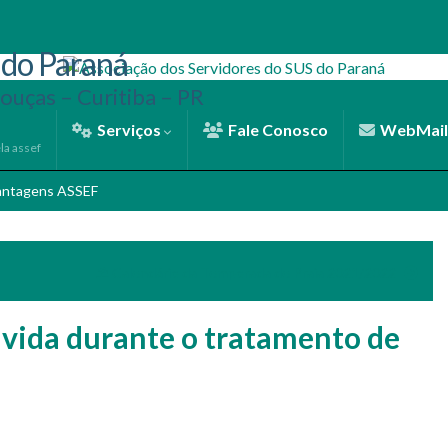
 do Paraná
ouças – Curitiba – PR
Serviços
Fale Conosco
WebMail
la assef
antagens ASSEF
⛱ Calendário da Temporada de Praia 2021/2022
 vida durante o tratamento de