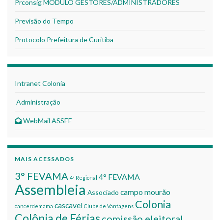
Prconsig MÓDULO GESTORES/ADMINISTRADORES
Previsão do Tempo
Protocolo Prefeitura de Curitiba
Intranet Colonia
Administração
WebMail ASSEF
MAIS ACESSADOS
3° FEVAMA
4° FEVAMA
4ª Regional
Assembleia
campo mourão
Associado
Colonia
cascavel
cancerdemama
Clube de Vantagens
Colônia de Férias
comissão eleitoral