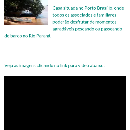
Casa situada no Porto Brasílio, onde
todos os associados e familiares
poderão desfrutar de momentos
agradáveis pescando ou passeando
de barco no Rio Paraná.
Veja as imagens clicando no link para video abaixo.