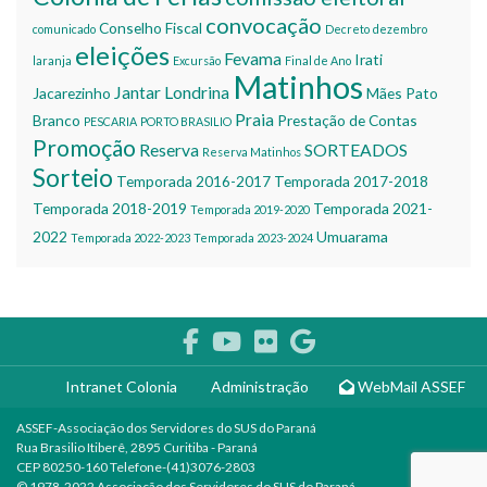
convocação
Conselho Fiscal
comunicado
Decreto
dezembro
eleições
Fevama
Irati
laranja
Excursão
Final de Ano
Matinhos
Jantar
Londrina
Jacarezinho
Mães
Pato
Praia
Branco
Prestação de Contas
PESCARIA
PORTO BRASILIO
Promoção
Reserva
SORTEADOS
Reserva Matinhos
Sorteio
Temporada 2016-2017
Temporada 2017-2018
Temporada 2018-2019
Temporada 2021-
Temporada 2019-2020
2022
Umuarama
Temporada 2022-2023
Temporada 2023-2024
Intranet Colonia
Administração
WebMail ASSEF
ASSEF-Associação dos Servidores do SUS do Paraná
Rua Brasilio Itiberê, 2895 Curitiba - Paraná
CEP 80250-160 Telefone-(41)3076-2803
© 1978-2022 Associação dos Servidores do SUS do Paraná.