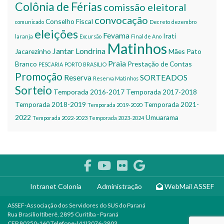
Colônia de Férias
comissão eleitoral
convocação
Conselho Fiscal
comunicado
Decreto
dezembro
eleições
Fevama
Irati
laranja
Excursão
Final de Ano
Matinhos
Jantar
Londrina
Jacarezinho
Mães
Pato
Praia
Branco
Prestação de Contas
PESCARIA
PORTO BRASILIO
Promoção
Reserva
SORTEADOS
Reserva Matinhos
Sorteio
Temporada 2016-2017
Temporada 2017-2018
Temporada 2018-2019
Temporada 2021-
Temporada 2019-2020
2022
Umuarama
Temporada 2022-2023
Temporada 2023-2024
Intranet Colonia
Administração
WebMail ASSEF
ASSEF-Associação dos Servidores do SUS do Paraná
Rua Brasilio Itiberê, 2895 Curitiba - Paraná
CEP 80250-160 Telefone-(41)3076-2803