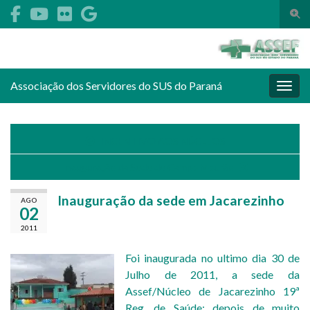
Alte
Search for:
Associação dos Servidores do SUS do Paraná
Alter
INCENTIVO AOS NÚCLEOS
Inauguração da Sede de Campo Mourão
Inauguração da sede em Jacarezinho
AGO
02
2011
Foi inaugurada no ultimo dia 30 de
Julho de 2011, a sede da
Assef/Núcleo de Jacarezinho 19ª
Reg. de Saúde; depois de muito