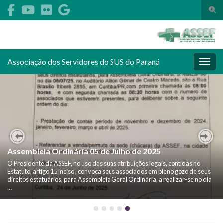
Alte
Search for:
Associação dos Servidores do SUS do Paraná
Alter
Previous
Nex
Assembleia Ordinária 04 de Julho de 2026
O Presidente da ASSEF, no uso das suas atribuições legais, contidas no
Estatuto, artigo 15 inciso l, convoca seus associados em pleno gozo de seus
direitos estatuários, para Assembleia Geral Ordinária, a realizar-se no
dia 04/07/2026 , …