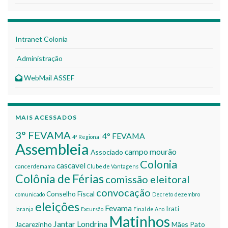
Intranet Colonia
Administração
WebMail ASSEF
MAIS ACESSADOS
3° FEVAMA
4° FEVAMA
4ª Regional
Assembleia
campo mourão
Associado
Colonia
cascavel
cancerdemama
Clube de Vantagens
Colônia de Férias
comissão eleitoral
convocação
Conselho Fiscal
comunicado
Decreto
dezembro
eleições
Fevama
Irati
laranja
Excursão
Final de Ano
Matinhos
Jantar
Londrina
Jacarezinho
Mães
Pato