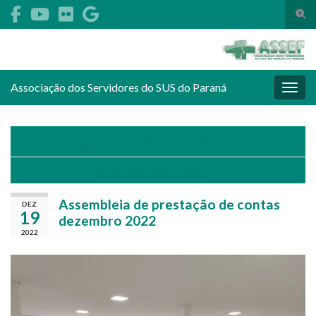
Alte
Search for:
Associação dos Servidores do SUS do Paraná
Alter
Atualizações de Tráfego em Rodovias do Paraná
Dia da Mulher, 8 de março
Assembleia de prestação de contas
DEZ
19
dezembro 2022
2022